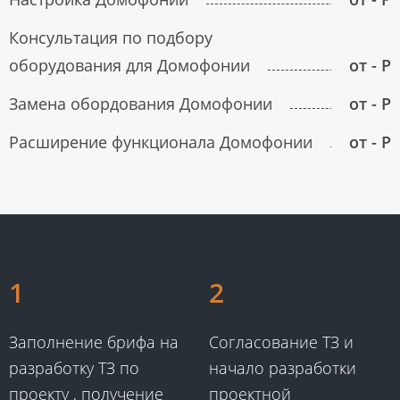
Консультация по подбору
оборудования для Домофонии
от - Р
Замена обордования Домофонии
от - Р
Расширение функционала Домофонии
от - Р
1
2
Заполнение брифа на
Согласование ТЗ и
разработку ТЗ по
начало разработки
проекту , получение
проектной