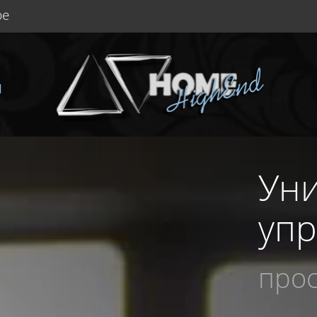
be
Ы
Ун
уп
прос