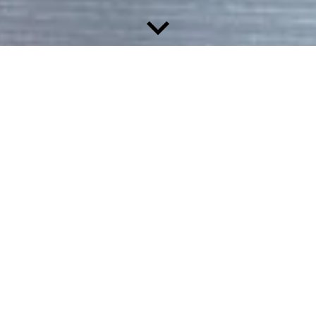
оектирования и установки У
управления
ного управления
управления
ального управления
борудования для Универсального управления
рсального управления