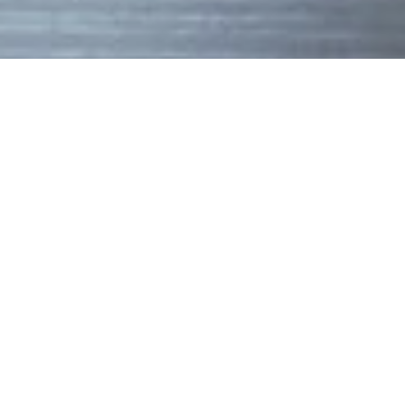
ниверсального
от - Р
от - Р
от - Р
от - Р
от - Р