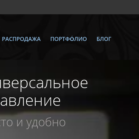
РАСПРОДАЖА
ПОРТФО́ЛИО
БЛОГ
иверсальное
равление
то и удобно