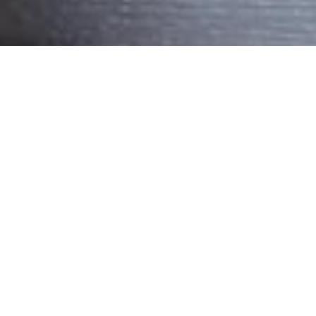
Стоимость пр
Проектирование Универсаль
Установка Универсального 
Программирование Универс
Консультация по подбору о
Замена оборудования Униве