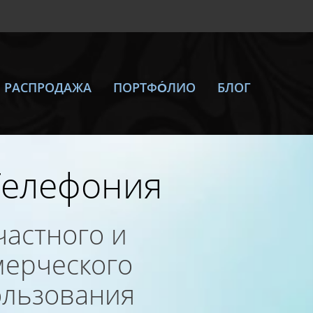
РАСПРОДАЖА
ПОРТФО́ЛИО
БЛОГ
Телефония
частного и
мерческого
ользования