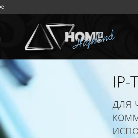
be
Ы
IP-
для 
ком
исп