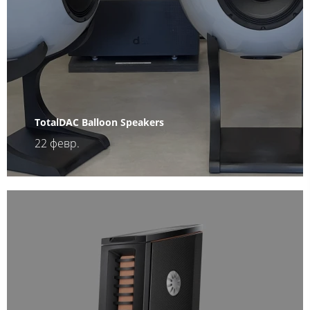
TotalDAC Balloon Speakers
22 февр.