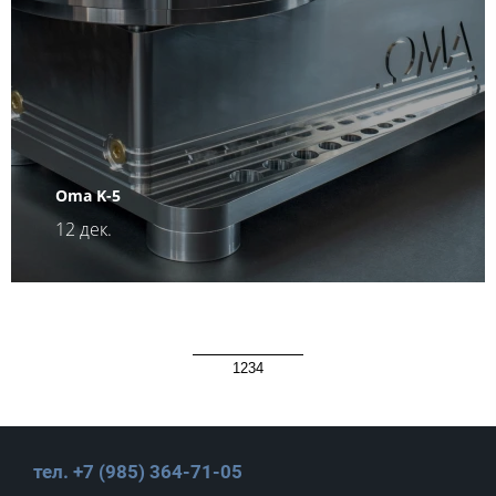
Oma K-5
12 дек.
1
2
3
4
тел. +7 (985) 364-71-05