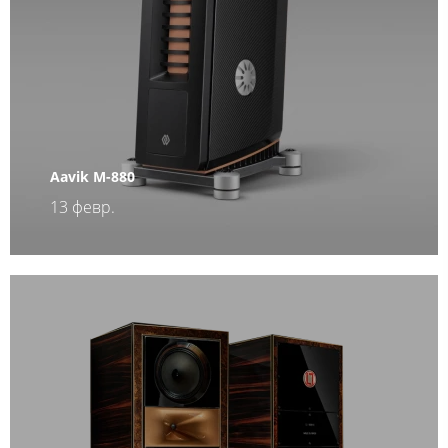
Aavik M-880
13 февр.