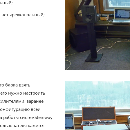
льный;
н четырехканальный;
о блока взять
чего нужно настроить
силителями, заранее
 конфигурацию всей
а работы системSteinway
пользователя кажется