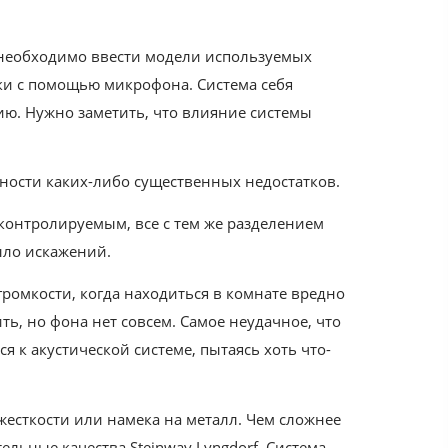
 необходимо ввести модели используемых
ски с помощью микрофона. Система себя
ию. Нужно заметить, что влияние системы
ности каких-либо существенных недостатков.
контролируемым, все с тем же разделением
ыло искажений.
 громкости, когда находиться в комнате вредно
ть, но фона нет совсем. Самое неудачное, что
 к акустической системе, пытаясь хоть что-
жесткости или намека на металл. Чем сложнее
ельные качества Steinway Lyngdorf. Система