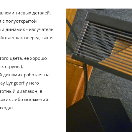
з алюминиевых деталей,
я с полуоткрытой
ый динамик - излучатель
аботает как вперед, так и
того цвета, ее хорошо
х струны),
й динамик работает на
ay Lyngdorf у него
тотный диапазон, в
каких либо искажений.
иходят.