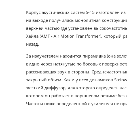
Корпус акустических систем S-15 изготовлен и
на выходе получилась монолитная конструкци
верхней частью где установлен высокочастотн
Хейла (AMT - Air Motion Transformer), который р
назад.
За излучателем находится пирамидка (она золо
видно через натянутые по боковых поверхностя
рассеивающая звук в стороны. Среднечастотны
закрытый объем. Как и у всех динамиков Steinw
жесткий диффузор, для которого определен час
котором он работает в поршневом режиме без 
Частоты ниже определенной с усилителя не пр