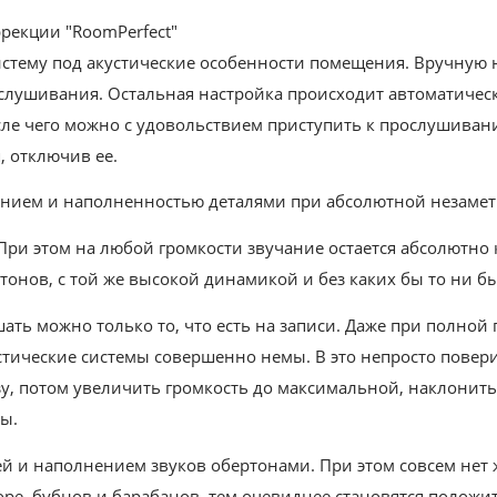
екции "RoomPerfect"
истему под акустические особенности помещения. Вручную
рослушивания. Остальная настройка происходит автоматиче
осле чего можно с удовольствием приступить к прослушиван
я, отключив ее.
ением и наполненностью деталями при абсолютной незамет
При этом на любой громкости звучание остается абсолютно 
ртонов, с той же высокой динамикой и без каких бы то ни б
шать можно только то, что есть на записи. Даже при полной
устические системы совершенно немы. В это непросто повери
у, потом увеличить громкость до максимальной, наклониться
зы.
й и наполнением звуков обертонами. При этом совсем нет 
ре, бубнов и барабанов, тем очевиднее становятся положит