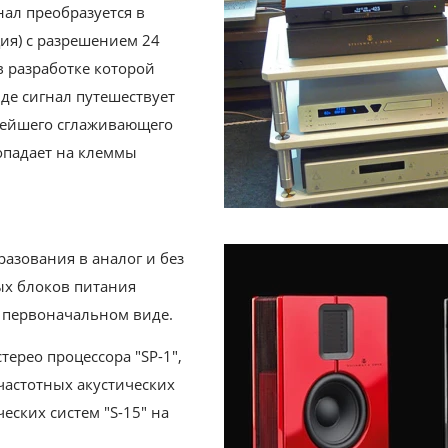
нал преобразуется в
я) с разрешением 24
 в разработке которой
де сигнал путешествует
тейшего сглаживающего
опадает на клеммы
азования в аналог и без
х блоков питания
 первоначальном виде.
стерео процессора "SP-1",
частотных акустических
еских систем "S-15" на