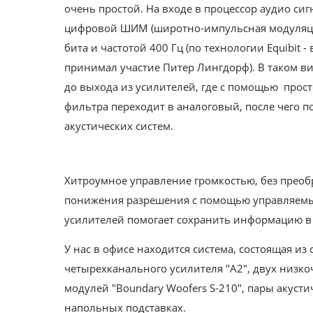
очень простой. На входе в процессор аудио сиг
цифровой ШИМ (широтно-импульсная модуляци
бита и частотой 400 Гц (по технологии Equibit -
принимал участие Питер Лингдорф). В таком ви
до выхода из усилителей, где с помощью прос
фильтра переходит в аналоговый, после чего п
акустических систем.
Хитроумное управление громкостью, без преобр
понижения разрешения с помощью управляемы
усилителей помогает сохранить информацию в
У нас в офисе находится система, состоящая из 
четырехканального усилителя "A2", двух низко
модулей "Boundary Woofers S-210", пары акустич
напольных подставках.