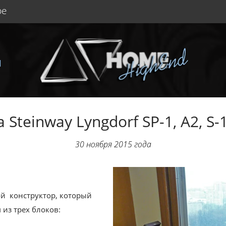
be
Ы
 Steinway Lyngdorf SP-1, A2, S-1
30 ноября 2015 года
бой конструктор, который
из трех блоков: