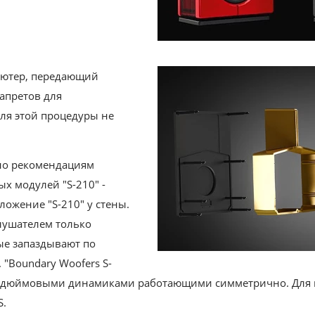
ьютер, передающий
апретов для
ля этой процедуры не
сно рекомендациям
ых модулей "S-210" -
ложение "S-210" у стены.
лушателем только
ые запаздывают по
 "Boundary Woofers S-
 10 дюймовыми динамиками работающими симметрично. Для
S.