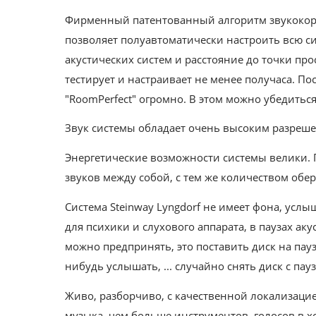
Фирменный патентованный алгоритм звукокорр
позволяет полуавтоматически настроить всю с
акустических систем и расстояние до точки п
тестирует и настраивает не менее получаса. П
"RoomPerfect" огромно. В этом можно убедитьс
Звук системы обладает очень высоким разреш
Энергетические возможности системы велики. 
звуков между собой, с тем же количеством обе
Система Steinway Lyngdorf не имеет фона, услы
для психики и слухового аппарата, в паузах ак
можно предпринять, это поставить диск на пауз
нибудь услышать, ... случайно снять диск с пау
Живо, разборчиво, с качественной локализацие
музыка, чем больше инструментов, голосов в хо