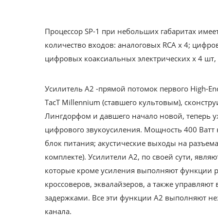
Процессор SP-1 при небольших габаритах имее
количество входов: аналоговых RCA х 4; цифров
цифровых коаксиальных электрических х 4 шт, 
Усилитель А2 -прямой потомок первого High-E
TacT Millennium (ставшего культовым), сконст
Лингдорфом и давшего начало новой, теперь у
цифрового звукоусиления. Мощность 400 Ватт
блок питания; акустические выходы на разъема
комплекте). Усилители A2, по своей сути, явл
которые кроме усиления выполняют функции р
кроссоверов, эквалайзеров, а также управляю
задержками. Все эти функции А2 выполняют не
канала.