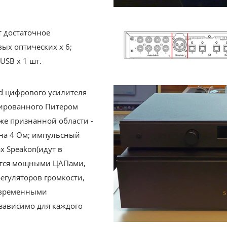
т достаточное
ых оптических х 6;
USB х 1 шт.
nd цифрового усилителя
руированного Питером
же признанной области -
 на 4 Ом; импульсный
х Speakon(идут в
яются мощными ЦАПами,
егуляторов громкости,
т временными
зависимо для каждого